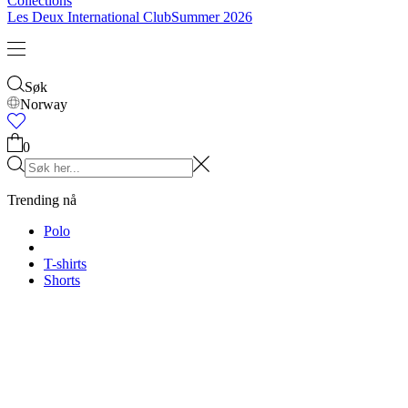
Barn
Se alt
Overdeler
Underleder
Accessories