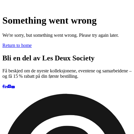
Brand
Brand Home
Collections
Community
Collaborations
Journal
Legacy
Locations
Responsibility
About us
Latest
The Spectator’s Lounge
The Paris Flagship Launch