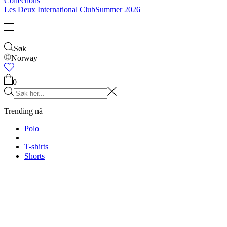
Barn
Se alt
Overdeler
Underleder
Accessories