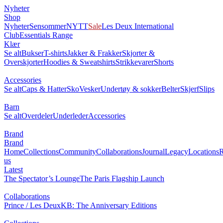
Nyheter
Shop
Nyheter
Sensommer
NYTT
Sale
Les Deux International
Club
Essentials Range
Klær
Se alt
Bukser
T-shirts
Jakker & Frakker
Skjorter &
Overskjorter
Hoodies & Sweatshirts
Strikkevarer
Shorts
Accessories
Se alt
Caps & Hatter
Sko
Vesker
Undertøy & sokker
Belter
Skjerf
Slips