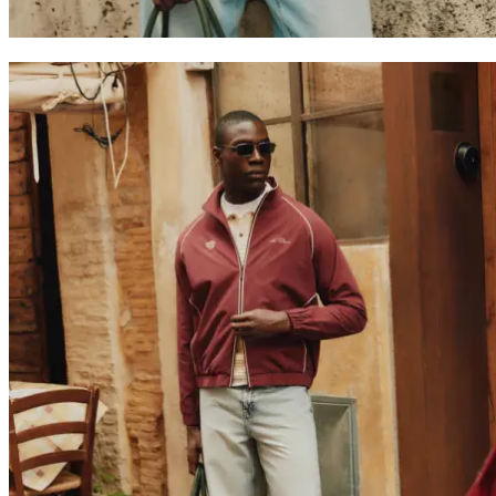
Collections
Les Deux International Club
Summer 2026
Søk
Norway
0
Trending nå
Polo
T-shirts
Shorts
T-SHIRTS