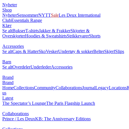
Nyheter
Shop
Nyheter
Sensommer
NYTT
Sale
Les Deux International
Club
Essentials Range
Klær
Se alt
Bukser
T-shirts
Jakker & Frakker
Skjorter &
Overskjorter
Hoodies & Sweatshirts
Strikkevarer
Shorts
Accessories
Se alt
Caps & Hatter
Sko
Vesker
Undertøy & sokker
Belter
Skjerf
Slips
Barn
Se alt
Overdeler
Underleder
Accessories
Brand
Brand
Home
Collections
Community
Collaborations
Journal
Legacy
Locations
R
us
Latest
The Spectator’s Lounge
The Paris Flagship Launch
Collaborations
Prince / Les Deux
KB: The Anniversary Editions