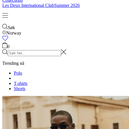
Collections
Les Deux International Club
Summer 2026
Søk
Norway
0
Trending nå
Polo
T-shirts
Shorts
T-SHIRTS
JAKKER
HOODIES