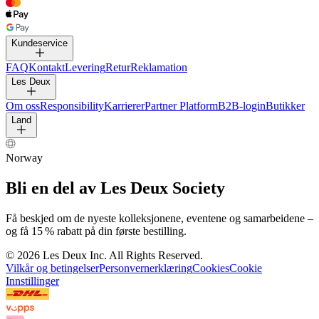
Bli en del av Les Deux Society
Få beskjed om de nyeste kolleksjonene, eventene og
samarbeidene – og få 15 % rabatt på din første bestilling.
Kundeservice
FAQ
Les Deux
Kontakt
Levering
Om oss
Retur
Land
Responsibility
Reklamation
Karrierer
Norway
Partner Platform