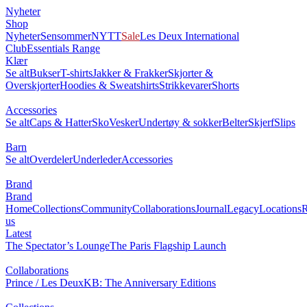
Nyheter
Shop
Nyheter
Sensommer
NYTT
Sale
Les Deux International
Club
Essentials Range
Klær
Se alt
Bukser
T-shirts
Jakker & Frakker
Skjorter &
Overskjorter
Hoodies & Sweatshirts
Strikkevarer
Shorts
Accessories
Se alt
Caps & Hatter
Sko
Vesker
Undertøy & sokker
Belter
Skjerf
Slips
Barn
Se alt
Overdeler
Underleder
Accessories
Brand
Brand
Home
Collections
Community
Collaborations
Journal
Legacy
Locations
R
us
Latest
The Spectator’s Lounge
The Paris Flagship Launch
Collaborations
Prince / Les Deux
KB: The Anniversary Editions