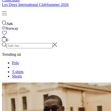
Collections
Les Deux International Club
Summer 2026
Søk
Norway
0
Trending nå
Polo
T-shirts
Shorts
T-SHIRTS
JAKKER
HOODIES