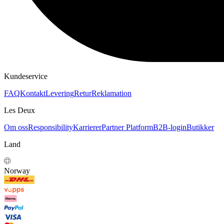
Kundeservice
FAQ
Kontakt
Levering
Retur
Reklamation
Les Deux
Om oss
Responsibility
Karrierer
Partner Platform
B2B-login
Butikker
Land
Norway