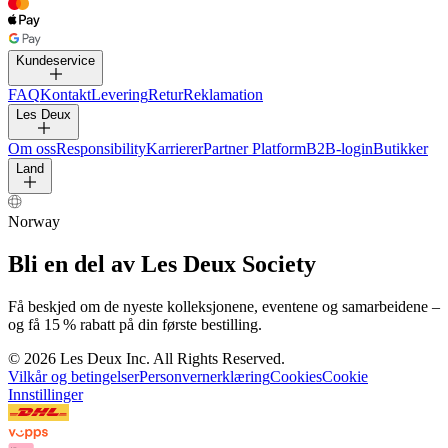
Kundeservice
FAQ
Kontakt
Levering
Retur
Reklamation
Les Deux
Om oss
Responsibility
Karrierer
Partner Platform
B2B-login
Butikker
Land
Norway
Bli en del av Les Deux Society
Få beskjed om de nyeste kolleksjonene, eventene og samarbeidene –
og få 15 % rabatt på din første bestilling.
©
2026 Les Deux Inc. All Rights Reserved.
Vilkår og betingelser
Personvernerklæring
Cookies
Cookie
Innstillinger