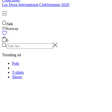
Collections
Les Deux International Club
Summer 2026
Søk
Norway
0
Trending nå
Polo
T-shirts
Shorts
T-SHIRTS
JAKKER
HOODIES