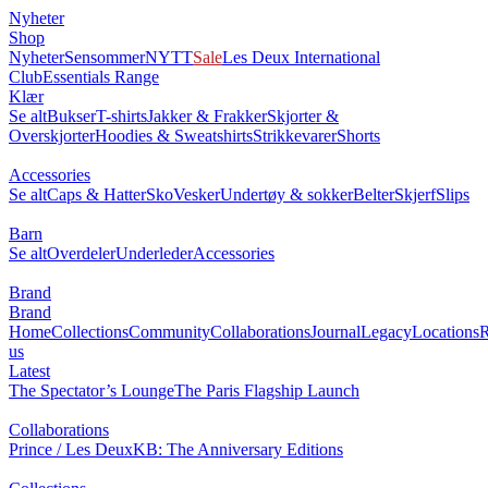
Nyheter
Shop
Nyheter
Sensommer
NYTT
Sale
Les Deux International
Club
Essentials Range
Klær
Se alt
Bukser
T-shirts
Jakker & Frakker
Skjorter &
Overskjorter
Hoodies & Sweatshirts
Strikkevarer
Shorts
Accessories
Se alt
Caps & Hatter
Sko
Vesker
Undertøy & sokker
Belter
Skjerf
Slips
Barn
Se alt
Overdeler
Underleder
Accessories
Brand
Brand
Home
Collections
Community
Collaborations
Journal
Legacy
Locations
R
us
Latest
The Spectator’s Lounge
The Paris Flagship Launch
Collaborations
Prince / Les Deux
KB: The Anniversary Editions