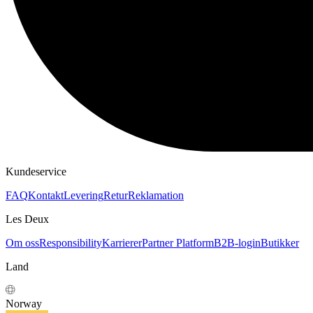
Kundeservice
FAQ
Kontakt
Levering
Retur
Reklamation
Les Deux
Om oss
Responsibility
Karrierer
Partner Platform
B2B-login
Butikker
Land
Norway
Bli en del av Les Deux Society
Få beskjed om de nyeste kolleksjonene, eventene og samarbeidene –
og få 15 % rabatt på din første bestilling.
©
2026 Les Deux Inc. All Rights Reserved.
Vilkår og betingelser
Personvernerklæring
Cookies
Cookie
Innstillinger