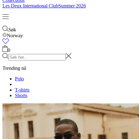
Collections
Les Deux International Club
Summer 2026
Søk
Norway
0
Trending nå
Polo
T-shirts
Shorts
T-SHIRTS