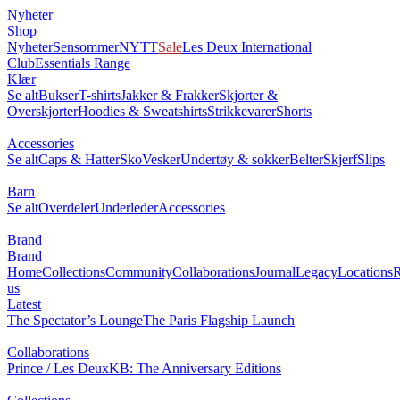
Nyheter
Shop
Nyheter
Sensommer
NYTT
Sale
Les Deux International
Club
Essentials Range
Klær
Se alt
Bukser
T-shirts
Jakker & Frakker
Skjorter &
Overskjorter
Hoodies & Sweatshirts
Strikkevarer
Shorts
Accessories
Se alt
Caps & Hatter
Sko
Vesker
Undertøy & sokker
Belter
Skjerf
Slips
Barn
Se alt
Overdeler
Underleder
Accessories
Brand
Brand
Home
Collections
Community
Collaborations
Journal
Legacy
Locations
R
us
Latest
The Spectator’s Lounge
The Paris Flagship Launch
Collaborations
Prince / Les Deux
KB: The Anniversary Editions