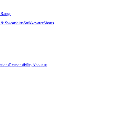
ls Range
odies & Sweatshirts
Strikkevarer
Shorts
Slips
acy
Locations
Responsibility
About us