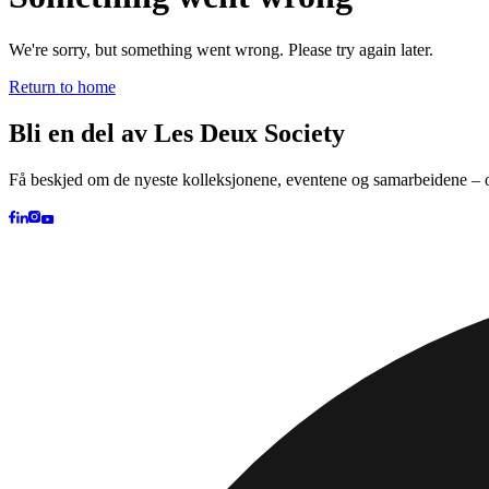
Søk
Norway
Trending nå
Polo
T-shirts
Shorts