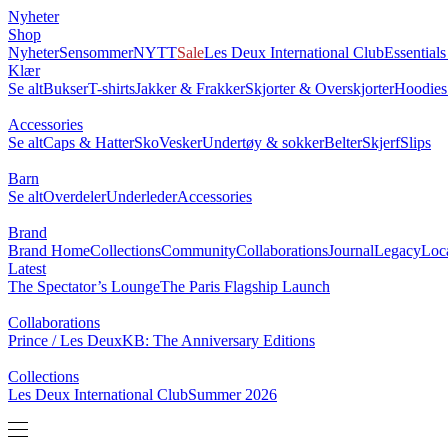
Nyheter
0
Shop
NYTT
Nyheter
Sensommer
Sale
Les Deux International Club
Essentia
Klær
Se alt
Bukser
T-shirts
Jakker & Frakker
Skjorter & Overskjorter
Ho
Accessories
Se alt
Caps & Hatter
Sko
Vesker
Undertøy & sokker
Belter
Skjerf
Barn
Se alt
Overdeler
Underleder
Accessories
Brand
Brand Home
Collections
Community
Collaborations
Journal
Leg
Latest
The Spectator’s Lounge
The Paris Flagship Launch
Collaborations
Prince / Les Deux
KB: The Anniversary Editions
Collections
Les Deux International Club
Summer 2026