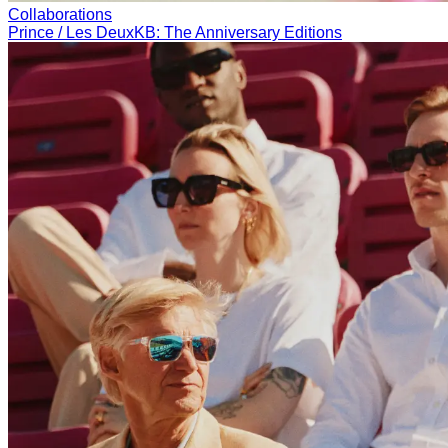
Få beskjed om de nyeste kolleksjonene, eventene og samarbeidene – og 