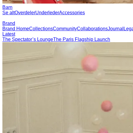
Brand
Brand Home
Collections
Community
Collaborations
Journal
Legacy
Loc
Latest
The Spectator’s Lounge
The Paris Flagship Launch
Collaborations
Prince / Les Deux
KB: The Anniversary Editions
Collections
Les Deux International Club
Summer 2026
Søk
Norway
0
Trending nå