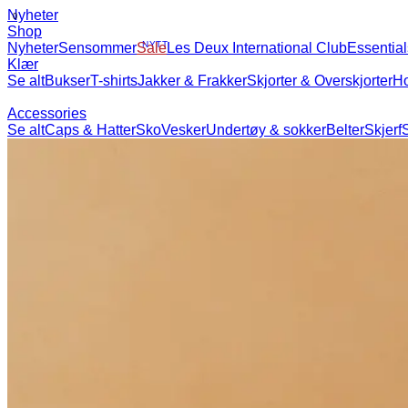
Nyheter
Shop
Nyheter
Sensommer
NYTT
Sale
Les Deux International Club
Essential
Klær
Se alt
Bukser
T-shirts
Jakker & Frakker
Skjorter & Overskjorter
Hoodies
Accessories
Se alt
Caps & Hatter
Sko
Vesker
Undertøy & sokker
Belter
Skjerf
Slips
Barn
Se alt
Overdeler
Underleder
Accessories