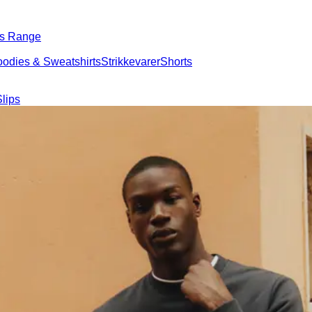
s Range
 & Sweatshirts
Strikkevarer
Shorts