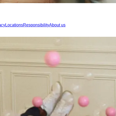
ations
Responsibility
About us