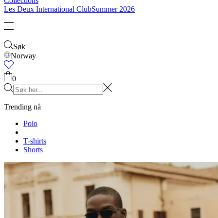
Collections
Les Deux International Club
Summer 2026
Søk
Norway
0
Trending nå
Polo
T-shirts
Shorts
T-SHIRTS
JAKKER
HOODIES