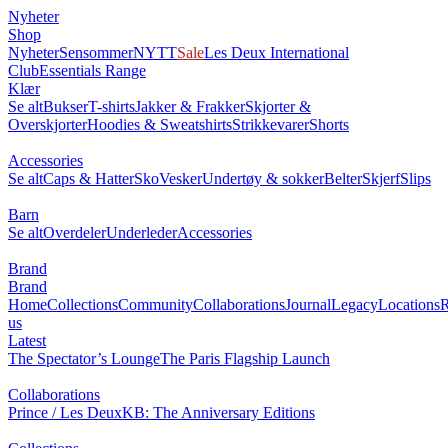
Nyheter
Shop
Nyheter
Sensommer
NYTT
Sale
Les Deux International
Club
Essentials Range
Klær
Se alt
Bukser
T-shirts
Jakker & Frakker
Skjorter &
Overskjorter
Hoodies & Sweatshirts
Strikkevarer
Shorts
Accessories
Se alt
Caps & Hatter
Sko
Vesker
Undertøy & sokker
Belter
Skjerf
Slips
Barn
Se alt
Overdeler
Underleder
Accessories
Brand
Brand
Home
Collections
Community
Collaborations
Journal
Legacy
Locations
R
us
Latest
The Spectator’s Lounge
The Paris Flagship Launch
Collaborations
Prince / Les Deux
KB: The Anniversary Editions