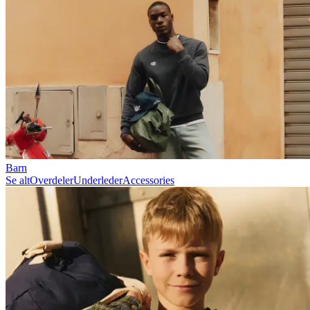
Barn
Se alt
Overdeler
Underleder
Accessories