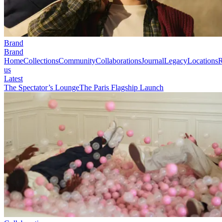
Brand
Brand
Home
Collections
Community
Collaborations
Journal
Legacy
Locations
R
us
Latest
The Spectator’s Lounge
The Paris Flagship Launch