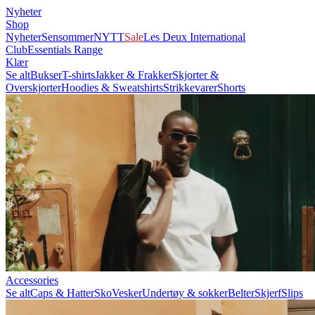
Nyheter
Shop
Nyheter
Sensommer
NYTT
Sale
Les Deux International
Club
Essentials Range
Klær
Se alt
Bukser
T-shirts
Jakker & Frakker
Skjorter &
Overskjorter
Hoodies & Sweatshirts
Strikkevarer
Shorts
Accessories
Se alt
Caps & Hatter
Sko
Vesker
Undertøy & sokker
Belter
Skjerf
Slips