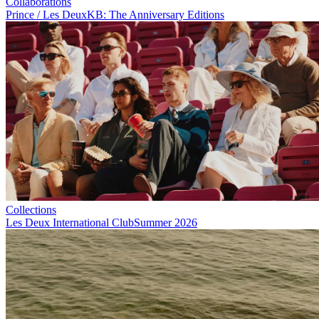
Collaborations
Prince / Les Deux
KB: The Anniversary Editions
Collections
Les Deux International Club
Summer 2026