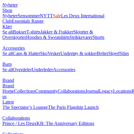
Nyheter
Shop
Nyheter
Sensommer
NYTT
Sale
Les Deux International
Club
Essentials Range
Klær
Se alt
Bukser
T-shirts
Jakker & Frakker
Skjorter &
Overskjorter
Hoodies & Sweatshirts
Strikkevarer
Shorts
Accessories
Se alt
Caps & Hatter
Sko
Vesker
Undertøy & sokker
Belter
Skjerf
Slips
Barn
Se alt
Overdeler
Underleder
Accessories
Brand
Brand
Home
Collections
Community
Collaborations
Journal
Legacy
Locations
R
us
Latest
The Spectator’s Lounge
The Paris Flagship Launch
Collaborations
Prince / Les Deux
KB: The Anniversary Editions