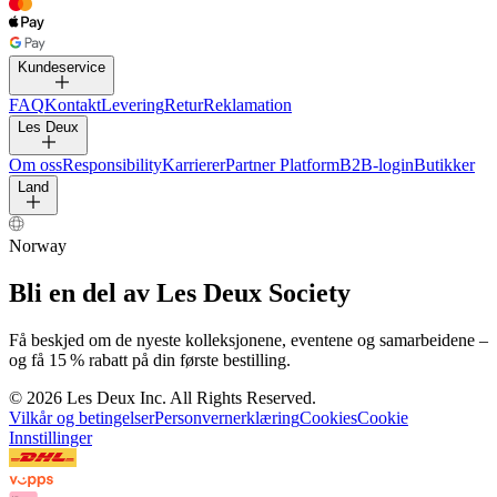
Kundeservice
FAQ
Kontakt
Levering
Retur
Reklamation
Les Deux
Om oss
Responsibility
Karrierer
Partner Platform
B2B-login
Butikker
Land
Norway
Bli en del av Les Deux Society
Få beskjed om de nyeste kolleksjonene, eventene og samarbeidene –
og få 15 % rabatt på din første bestilling.
©
2026 Les Deux Inc. All Rights Reserved.
Vilkår og betingelser
Personvernerklæring
Cookies
Cookie
Innstillinger