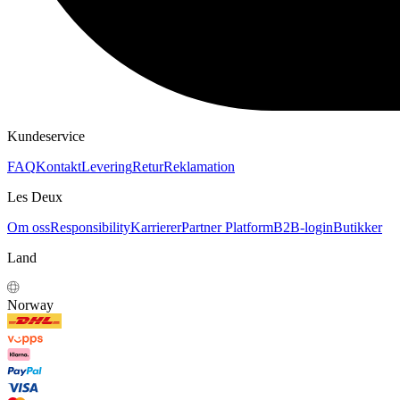
Kundeservice
FAQ
Kontakt
Levering
Retur
Reklamation
Les Deux
Om oss
Responsibility
Karrierer
Partner Platform
B2B-login
Butikker
Land
Norway