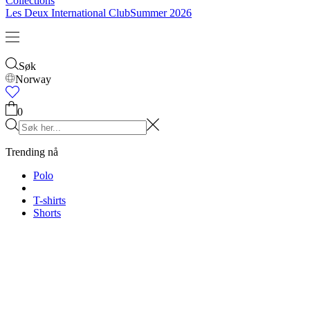
Collections
Les Deux International Club
Summer 2026
Søk
Norway
0
Trending nå
Polo
T-shirts
Shorts
T-SHIRTS
JAKKER
HOODIES