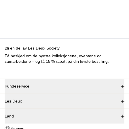
Bli en del av Les Deux Society
Få beskjed om de nyeste kolleksjonene, eventene og
samarbeidene – og få 15 % rabatt på din første bestilling.
Kundeservice
FAQ
Les Deux
Kontakt
Levering
Om oss
Retur
Land
Responsibility
Reklamation
Karrierer
Norway