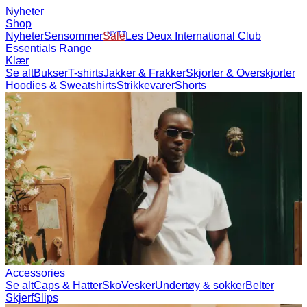
Nyheter
Shop
Nyheter
Sensommer
NYTT
Sale
Les Deux International
Club
Essentials Range
Klær
Se alt
Bukser
T-shirts
Jakker & Frakker
Skjorter &
Overskjorter
Hoodies & Sweatshirts
Strikkevarer
Shorts
Accessories
Se alt
Caps & Hatter
Sko
Vesker
Undertøy & sokker
Belter
Skjerf
Slips