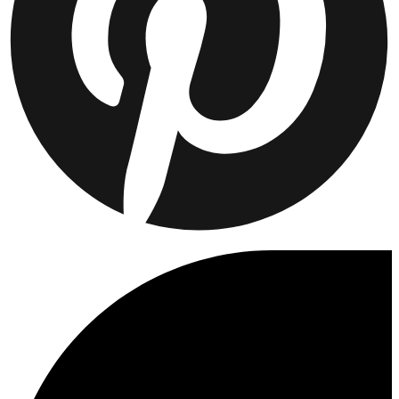
FAQ
Kontakt
Levering
Retur
Reklamation
Les Deux
Om oss
Responsibility
Karrierer
Partner Platform
B2B-login
Butikker
Land
Norway
Kundeservice
FAQ
Kontakt
Levering
Retur
Reklamation
Les Deux
Om oss
Responsibility
Karrierer
Partner Platform
B2B-login
Butikker