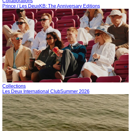
Collaborations
Prince / Les Deux
KB: The Anniversary Editions
Collections
Les Deux International Club
Summer 2026
Søk
Norway