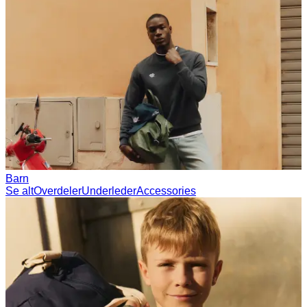
Barn
Se alt
Overdeler
Underleder
Accessories