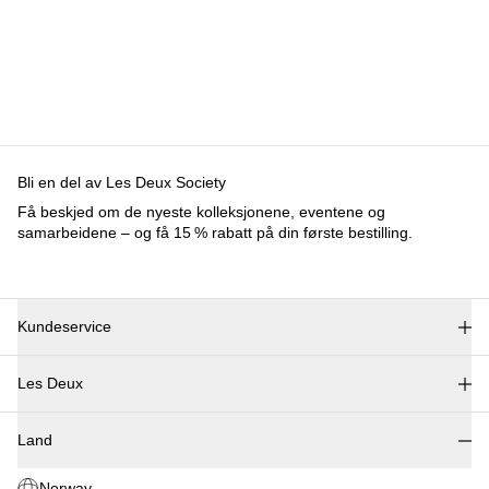
Bli en del av Les Deux Society
Få beskjed om de nyeste kolleksjonene, eventene og
samarbeidene – og få 15 % rabatt på din første bestilling.
Kundeservice
FAQ
Les Deux
Kontakt
Levering
Om oss
Retur
Land
Responsibility
Reklamation
Karrierer
Norway