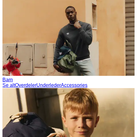
Collections
Les Deux International Club
Summer 2026
Søk
Norway
0
Trending nå
Polo
T-shirts
Shorts
T-SHIRTS
JAKKER
HOODIES