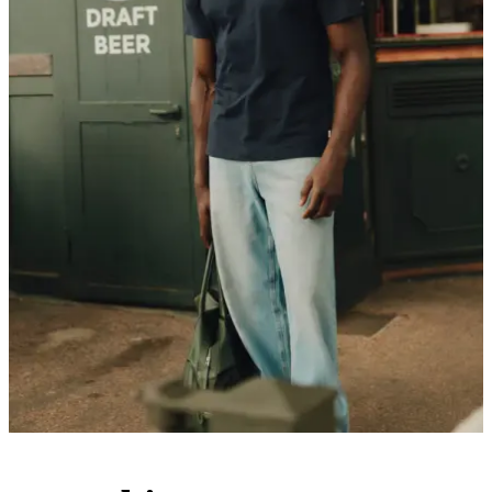
Kundeservice
FAQ
Kontakt
Levering
Retur
Reklamation
Les Deux
Om oss
Responsibility
Karrierer
Partner Platform
B2B-login
Butikker
Land
Norway
Bli en del av Les Deux Society
Få beskjed om de nyeste kolleksjonene, eventene og samarbeidene –
og få 15 % rabatt på din første bestilling.
©
2026 Les Deux Inc. All Rights Reserved.
Vilkår og betingelser
Personvernerklæring
Cookies
Cookie
Innstillinger