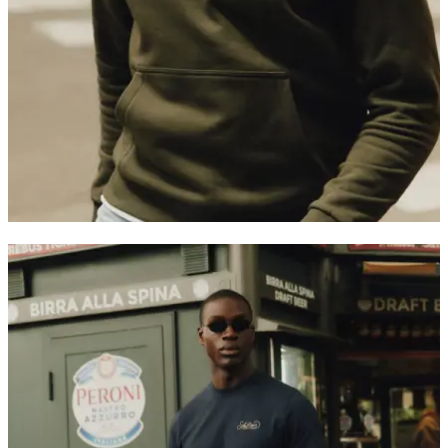
Kundeservice
FAQ
Kontakt
Levering
Retur
Reklamation
Les Deux
Om oss
Responsibility
Karrierer
Partner Platform
B2B-login
Butikker
Land
Norway