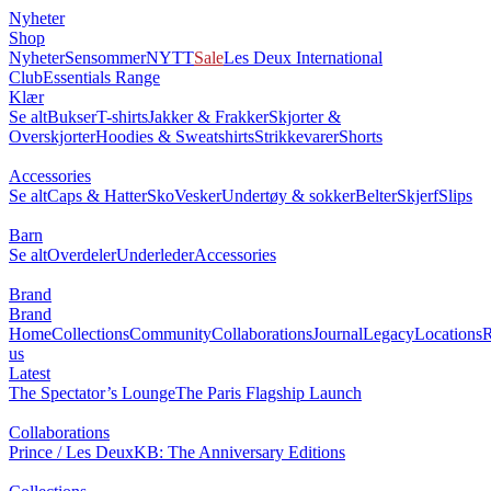
Nyheter
Shop
Nyheter
Sensommer
NYTT
Sale
Les Deux International
Club
Essentials Range
Klær
Se alt
Bukser
T-shirts
Jakker & Frakker
Skjorter &
Overskjorter
Hoodies & Sweatshirts
Strikkevarer
Shorts
Accessories
Se alt
Caps & Hatter
Sko
Vesker
Undertøy & sokker
Belter
Skjerf
Slips