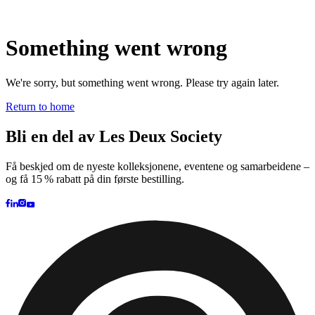
Collections
Les Deux International Club
Summer 2026
Søk
Norway
0
Trending nå
Polo
T-shirts
Shorts
T-SHIRTS
JAKKER