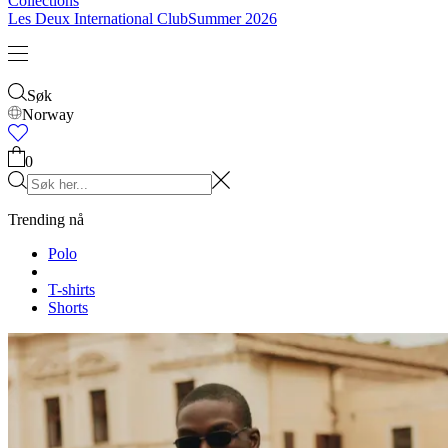
Collections
Les Deux International Club
Summer 2026
Søk
Norway
Trending nå
Polo
T-shirts
Shorts
T-SHIRTS
JAKKER
HOODIES