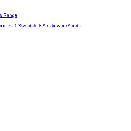
s Range
 & Sweatshirts
Strikkevarer
Shorts