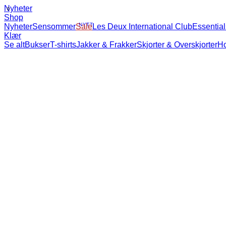
Nyheter
Shop
Nyheter
Sensommer
NYTT
Sale
Les Deux International Club
Essential
Klær
Se alt
Bukser
T-shirts
Jakker & Frakker
Skjorter & Overskjorter
Hoodies