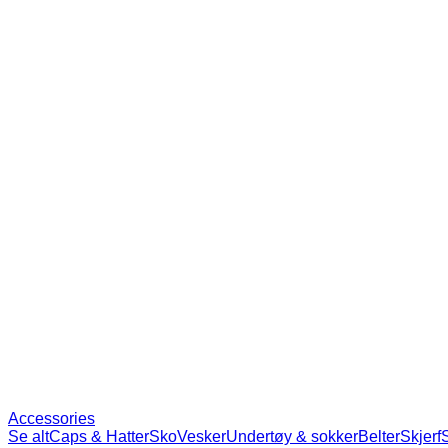
Accessories
Se alt
Caps & Hatter
Sko
Vesker
Undertøy & sokker
Belter
Skjerf
Slips