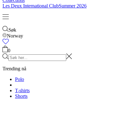
Barn
Se alt
Overdeler
Underleder
Accessories