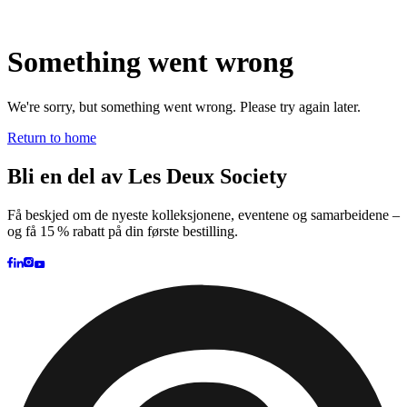
Brand
Brand Home
Collections
Community
Collaborations
Journal
Legacy
Locations
Responsibility
About us
Latest
The Spectator’s Lounge
The Paris Flagship Launch