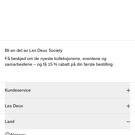
Kundeservice
FAQ
Kontakt
Levering
Retur
Reklamation
Les Deux
Om oss
Responsibility
Karrierer
Partner Platform
B2B-
login
Butikker
Land
Norway
Bli en del av Les Deux Society
Få beskjed om de nyeste kolleksjonene, eventene og
samarbeidene – og få 15 % rabatt på din første bestilling.
©
2026 Les Deux Inc. All Rights Reserved.
Vilkår og betingelser
Personvernerklæring
Cookies
Cookie
Innstillinger